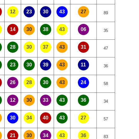
12
23
30
43
27
89
14
30
38
43
06
35
28
30
37
43
31
47
23
30
39
43
11
36
26
28
30
43
24
58
12
30
33
43
36
34
30
34
40
43
27
57
21
30
34
43
36
83