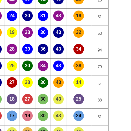
13
24
30
31
43
19
31
19
28
30
43
32
53
28
30
36
43
34
94
25
30
34
43
38
79
27
28
30
43
14
5
18
27
30
43
25
88
17
19
30
43
24
31