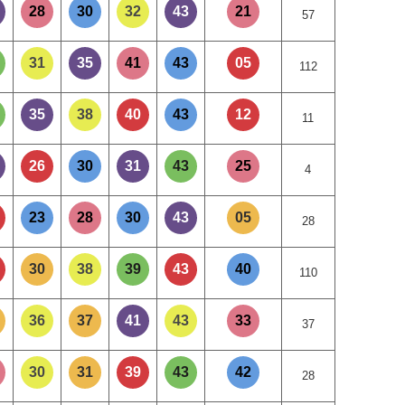
28
30
32
43
21
57
31
35
41
43
05
112
35
38
40
43
12
11
26
30
31
43
25
4
23
28
30
43
05
28
30
38
39
43
40
110
36
37
41
43
33
37
30
31
39
43
42
28