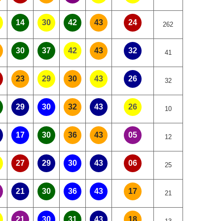
14
30
42
43
24
262
30
37
42
43
32
41
23
29
30
43
26
32
29
30
32
43
26
10
17
30
36
43
05
12
27
29
30
43
06
25
21
30
36
43
17
21
21
30
31
43
18