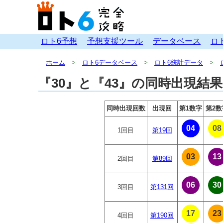
ロト6予想
予想支援ツール
データベース
ロ
ホーム
ロト6データベース
ロト6統計データ
『30』と『43』の同時出現結
同時出現回数
出現回
第1数字
第2数
04
08
1回目
第19回
03
13
2回目
第89回
06
30
3回目
第131回
17
23
4回目
第190回