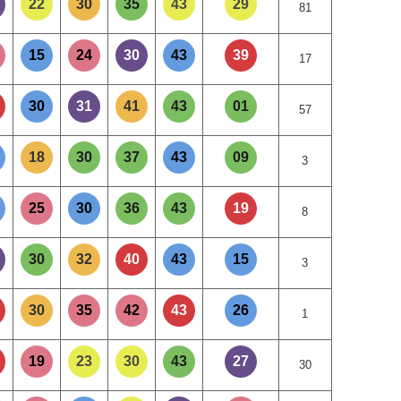
22
30
35
43
29
81
15
24
30
43
39
17
30
31
41
43
01
57
18
30
37
43
09
3
25
30
36
43
19
8
30
32
40
43
15
3
30
35
42
43
26
1
19
23
30
43
27
30