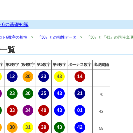
ト6の基礎知識
ロト6数字の相性
『30』との相性データ
『30』と『43』の同時出
果一覧
字
第3数字
第4数字
第5数字
第6数字
ボーナス数字
出現間隔
12
30
33
43
14
23
30
35
43
21
70
33
34
40
43
01
42
30
31
39
43
42
59