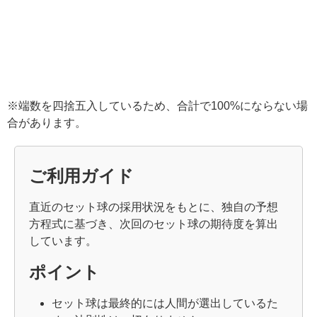
※端数を四捨五入しているため、合計で100%にならない場
合があります。
ご利用ガイド
直近のセット球の採用状況をもとに、独自の予想
方程式に基づき、次回のセット球の期待度を算出
しています。
ポイント
セット球は最終的には人間が選出しているた