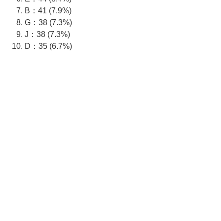
B：41 (7.9%)
G：38 (7.3%)
J：38 (7.3%)
D：35 (6.7%)