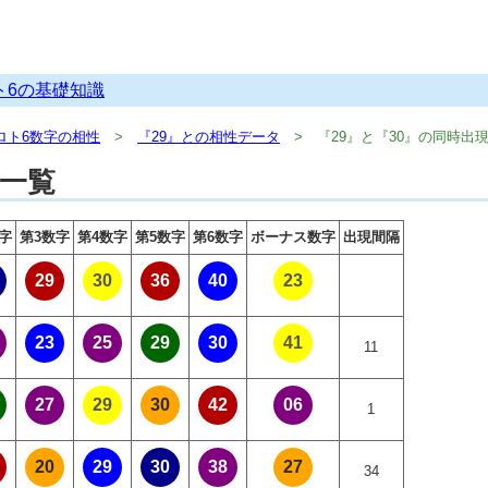
ト6の基礎知識
ロト6数字の相性
『29』との相性データ
『29』と『30』の同時出
果一覧
字
第3数字
第4数字
第5数字
第6数字
ボーナス数字
出現間隔
29
30
36
40
23
23
25
29
30
41
11
27
29
30
42
06
1
20
29
30
38
27
34