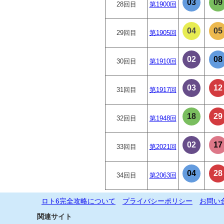
03
09
28回目
第1900回
04
05
29回目
第1905回
02
08
30回目
第1910回
03
12
31回目
第1917回
18
29
32回目
第1948回
02
17
33回目
第2021回
04
28
34回目
第2063回
ロト6完全攻略について
プライバシーポリシー
お問い
関連サイト