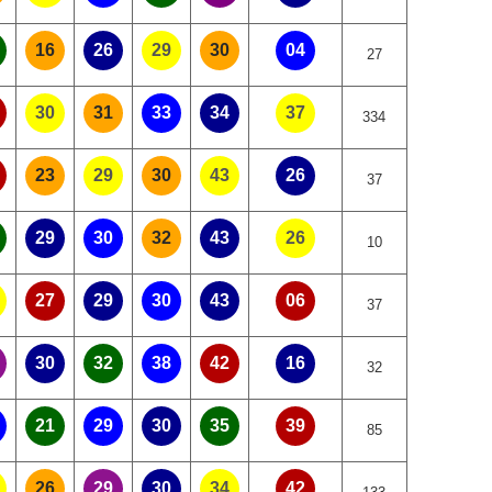
16
26
29
30
04
27
30
31
33
34
37
334
23
29
30
43
26
37
29
30
32
43
26
10
27
29
30
43
06
37
30
32
38
42
16
32
21
29
30
35
39
85
26
29
30
34
42