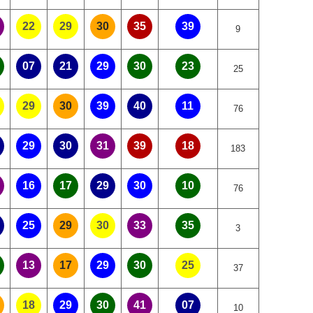
22
29
30
35
39
9
07
21
29
30
23
25
29
30
39
40
11
76
29
30
31
39
18
183
16
17
29
30
10
76
25
29
30
33
35
3
13
17
29
30
25
37
18
29
30
41
07
10