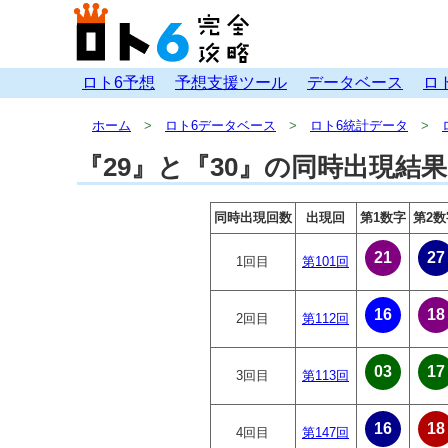
ロト6予想
予想支援ツール
データベース
ロ
ホーム
ロト6データベース
ロト6統計データ
『29』と『30』の同時出現結
同時出現回数
出現回
第1数字
第2数
21
27
1回目
第101回
16
18
2回目
第112回
03
17
3回目
第113回
16
18
4回目
第147回