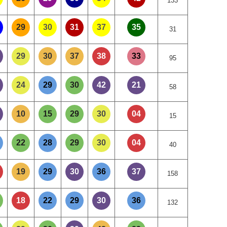
133
29
30
31
37
35
31
29
30
37
38
33
95
24
29
30
42
21
58
10
15
29
30
04
15
22
28
29
30
04
40
19
29
30
36
37
158
18
22
29
30
36
132