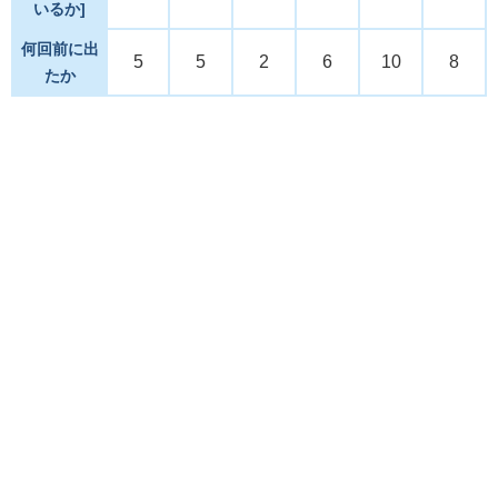
いるか]
何回前に出
5
5
2
6
10
8
たか