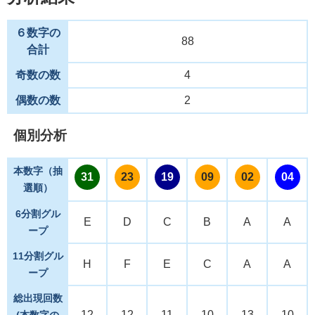
６数字の
88
合計
奇数の数
4
偶数の数
2
個別分析
本数字（抽
31
23
19
09
02
04
選順）
6分割グル
E
D
C
B
A
A
ープ
11分割グル
H
F
E
C
A
A
ープ
総出現回数
12
12
11
10
13
10
(本数字の