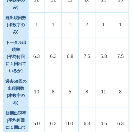
み)
総出現回数
1
1
1
2
1
1
(ボ数字の
み)
トータル出
現率
6.3
6.3
6.8
7.5
5.8
7.5
[平均何回
に１回出て
いるか]
過去50回の
出現回数
10
8
5
8
11
8
(本数字の
み)
短期出現率
[平均何回
5.0
6.3
10.0
6.3
4.5
6.3
に１回出て