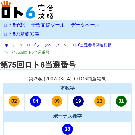
ロト6予想
予想支援ツール
データベース
ロト6の基礎知識
ホーム
ロト6データベース
ロト6当選番号関連情報
第75回ロト6当選番号
第75回ロト6当選番号
第75回(
2002-03-14
)LOTO6抽選結果
本数字
02
04
09
19
23
31
ボーナス数字
18