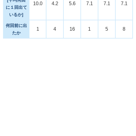
10.0
4.2
5.6
7.1
7.1
7.1
に１回出て
いるか]
何回前に出
1
4
16
1
5
8
たか