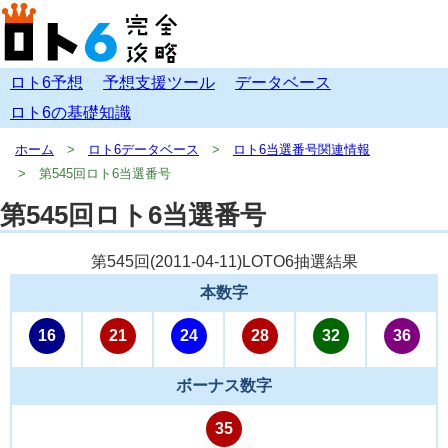
ロト6予想
予想支援ツール
データベース
ロト6の基礎知識
ホーム
ロト6データベース
ロト6当選番号関連情報
第545回ロト6当選番号
第545回ロト6当選番号
第545回(
2011-04-11
)LOTO6抽選結果
本数字
16
21
24
28
32
36
ボーナス数字
35