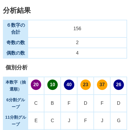
分析結果
６数字の
156
合計
奇数の数
2
偶数の数
4
個別分析
本数字（抽
20
10
40
23
37
26
選順）
6分割グル
C
B
F
D
F
D
ープ
11分割グル
E
C
J
F
J
G
ープ