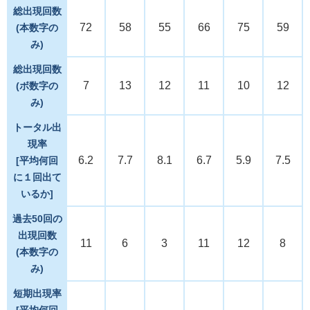
総出現回数
72
58
55
66
75
59
(本数字の
み)
総出現回数
7
13
12
11
10
12
(ボ数字の
み)
トータル出
現率
6.2
7.7
8.1
6.7
5.9
7.5
[平均何回
に１回出て
いるか]
過去50回の
出現回数
11
6
3
11
12
8
(本数字の
み)
短期出現率
[平均何回