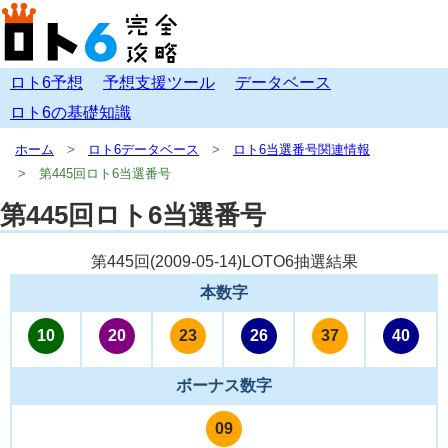
ロト6予想
予想支援ツール
データベース
ロト6の基礎知識
ホーム
ロト6データベース
ロト6当選番号関連情報
第445回ロト6当選番号
第445回ロト6当選番号
第445回(
2009-05-14
)LOTO6抽選結果
本数字
10
20
23
26
37
40
ボーナス数字
09