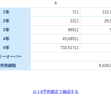
A
1等
7口
122,
2等
22口
20,
3等
985口
4等
45,095口
5等
733,517口
リーオーバー
売実績額
6,028
ロト6予想鑑定で確認する