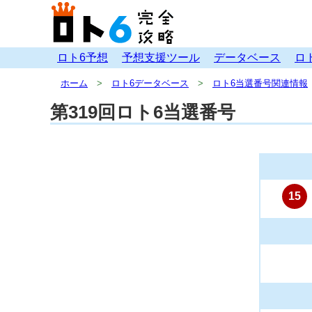
ロト6予想
予想支援ツール
データベース
ロ
ホーム
ロト6データベース
ロト6当選番号関連情報
第319回ロト6当選番号
15