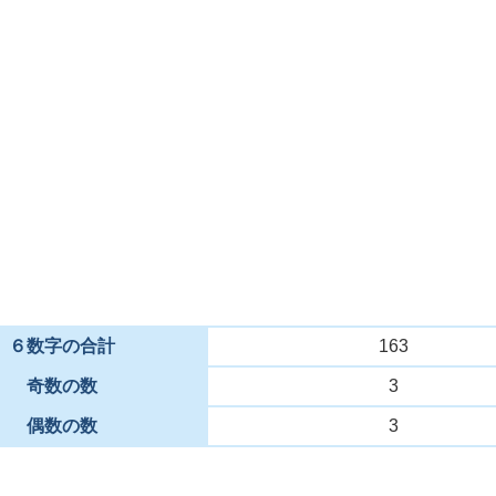
６数字の合計
163
奇数の数
3
偶数の数
3