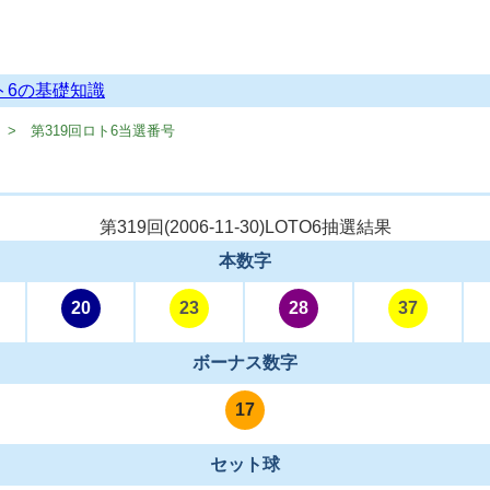
ト6の基礎知識
第319回ロト6当選番号
第319回(
2006-11-30
)LOTO6抽選結果
本数字
20
23
28
37
ボーナス数字
17
セット球