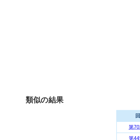
類似の結果
第70
第44