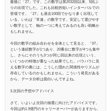
最後に「27」です。この数字は第2032回以来、5回ぶ
りの出現でした。これも比較的短いインターバルでの
登場です。「27」も過去100回でかなり多く出現して
いる、いわば「常連」の数字です。安定して選びやす
い数字として、軸の一つに考えてみるのも良い戦略か
もしれません。
今回の数字の組み合わせを全体として見ると、「07」
という連続数字が1つあり、20番台に数字が4つも集中
し、さらにそのうち3つが同じ回以来の出現という、
いくつかの特徴が重なった結果でした。バラバラに見
える数字の裏には、こうした隠れた関係性やリズムが
存在しているのかもしれません。こういう発見がある
から、データ分析は面白いんですよね。
3.次回の予想やアドバイス
さて、いよいよ次回の抽選に向けたアドバイスです。
今回は約1.9億円のキャリーオーバーがありますから、