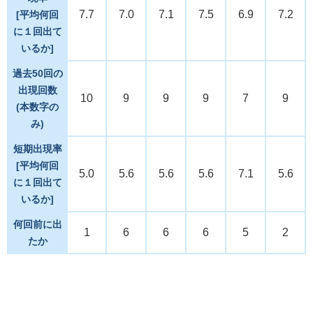
7.7
7.0
7.1
7.5
6.9
7.2
[平均何回
に１回出て
いるか]
過去50回の
出現回数
10
9
9
9
7
9
(本数字の
み)
短期出現率
[平均何回
5.0
5.6
5.6
5.6
7.1
5.6
に１回出て
いるか]
何回前に出
1
6
6
6
5
2
たか