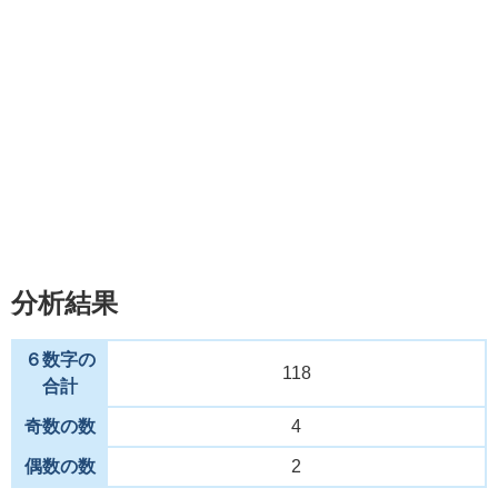
分析結果
６数字の
118
合計
奇数の数
4
偶数の数
2