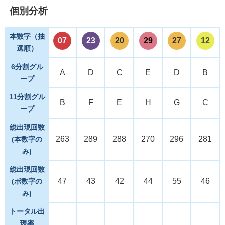
個別分析
本数字（抽
07
23
20
29
27
12
選順）
6分割グル
A
D
C
E
D
B
ープ
11分割グル
B
F
E
H
G
C
ープ
総出現回数
263
289
288
270
296
281
(本数字の
み)
総出現回数
47
43
42
44
55
46
(ボ数字の
み)
トータル出
現率