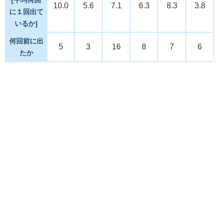
10.0
5.6
7.1
6.3
8.3
3.8
に１回出て
いるか]
何回前に出
5
3
16
8
7
6
たか