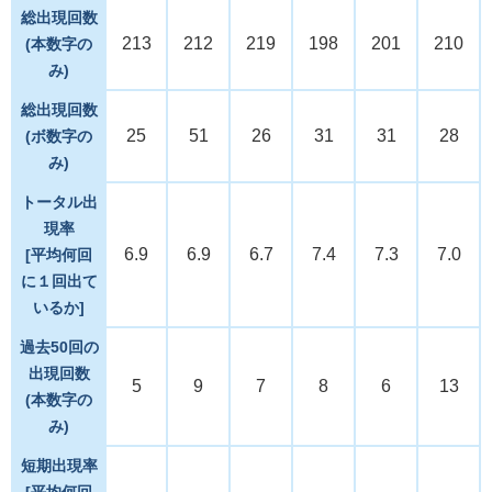
総出現回数
213
212
219
198
201
210
(本数字の
み)
総出現回数
25
51
26
31
31
28
(ボ数字の
み)
トータル出
現率
6.9
6.9
6.7
7.4
7.3
7.0
[平均何回
に１回出て
いるか]
過去50回の
出現回数
5
9
7
8
6
13
(本数字の
み)
短期出現率
[平均何回