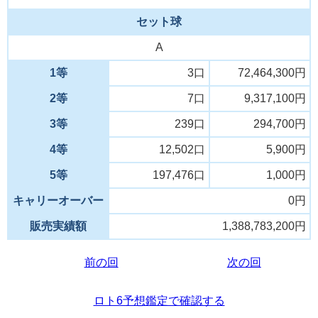
セット球
A
1等
3口
72,464,300円
2等
7口
9,317,100円
3等
239口
294,700円
4等
12,502口
5,900円
5等
197,476口
1,000円
キャリーオーバー
0円
販売実績額
1,388,783,200円
前の回
次の回
ロト6予想鑑定で確認する