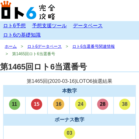
ロト6予想
予想支援ツール
データベース
ロト6の基礎知識
ホーム
ロト6データベース
ロト6当選番号関連情報
第1465回ロト6当選番号
第1465回ロト6当選番号
第1465回(
2020-03-16
)LOTO6抽選結果
本数字
11
15
16
24
28
38
ボーナス数字
03