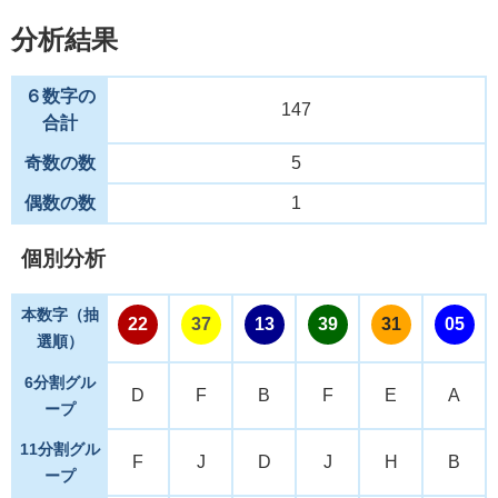
分析結果
６数字の
147
合計
奇数の数
5
偶数の数
1
個別分析
本数字（抽
22
37
13
39
31
05
選順）
6分割グル
D
F
B
F
E
A
ープ
11分割グル
F
J
D
J
H
B
ープ