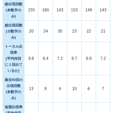
総出現回数
155
160
143
153
149
143
(本数字の
み)
総出現回数
20
24
30
23
22
21
(ボ数字の
み)
トータル出
現率
6.6
6.4
7.2
6.7
6.9
7.2
[平均何回
に１回出て
いるか]
過去50回の
出現回数
13
8
4
10
6
7
(本数字の
み)
短期出現率
[平均何回