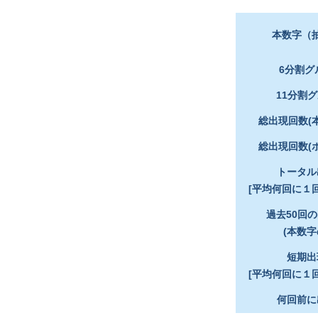
本数字（
6分割グ
11分割
総出現回数(
総出現回数(
トータル
[平均何回に１
過去50回
(本数字
短期出
[平均何回に１
何回前に