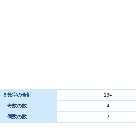
６数字の合計
164
奇数の数
4
偶数の数
2