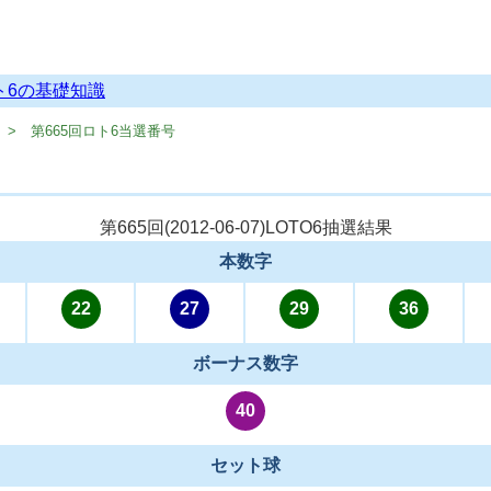
ト6の基礎知識
第665回ロト6当選番号
第665回(
2012-06-07
)LOTO6抽選結果
本数字
22
27
29
36
ボーナス数字
40
セット球