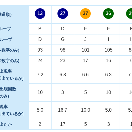
13
27
37
36
2
抽選順）
B
D
F
F
ループ
D
G
J
I
グループ
93
98
101
105
8
本数字のみ)
24
23
17
16
ボ数字のみ)
出現率
7.2
6.8
6.6
6.3
7
回出ているか]
の出現回数
10
3
5
10
1
のみ)
現率
5.0
16.7
10.0
5.0
5
回出ているか]
2
17
5
3
出たか