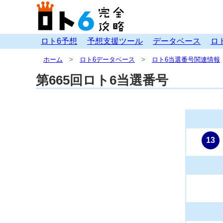
ロト6予想
予想支援ツール
データベース
ロ
ホーム
ロト6データベース
ロト6当選番号関連情報
第665回ロト6当選番号
13