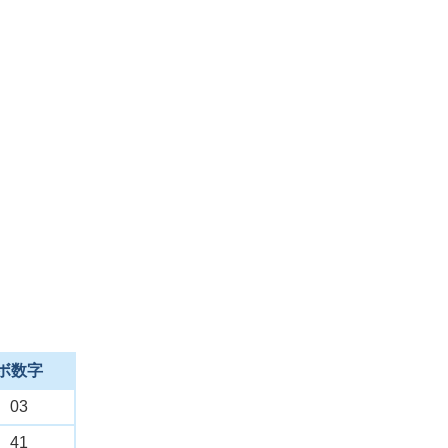
ボ数字
03
41