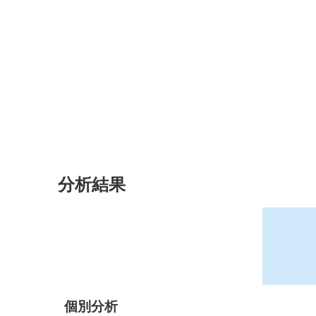
分析結果
個別分析