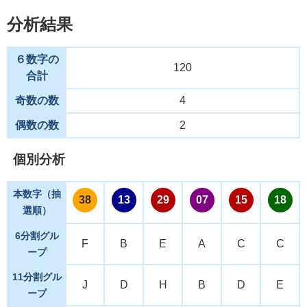
分析結果
６数字の
120
合計
奇数の数
4
偶数の数
2
個別分析
本数字（抽
38
13
29
07
15
18
選順）
6分割グル
F
B
E
A
C
C
ープ
11分割グル
J
D
H
B
D
E
ープ