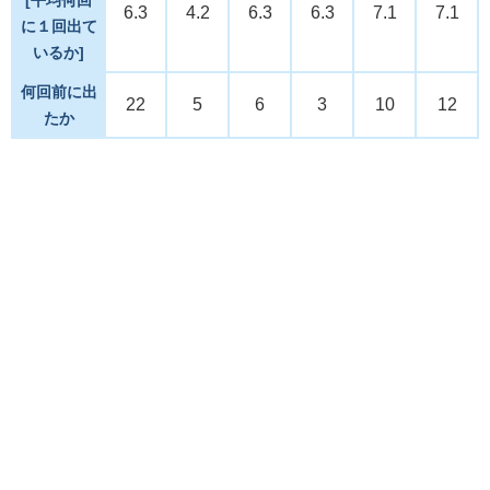
6.3
4.2
6.3
6.3
7.1
7.1
に１回出て
いるか]
何回前に出
22
5
6
3
10
12
たか