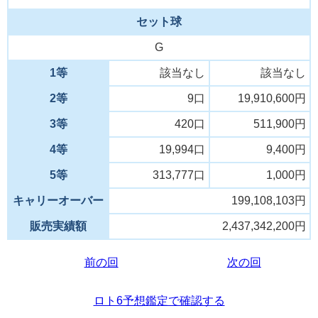
セット球
G
1等
該当なし
該当なし
2等
9口
19,910,600円
3等
420口
511,900円
4等
19,994口
9,400円
5等
313,777口
1,000円
キャリーオーバー
199,108,103円
販売実績額
2,437,342,200円
前の回
次の回
ロト6予想鑑定で確認する