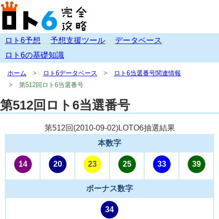
ロト6予想
予想支援ツール
データベース
ロト6の基礎知識
ホーム
ロト6データベース
ロト6当選番号関連情報
第512回ロト6当選番号
第512回ロト6当選番号
第512回(
2010-09-02
)LOTO6抽選結果
本数字
14
20
23
25
33
39
ボーナス数字
34