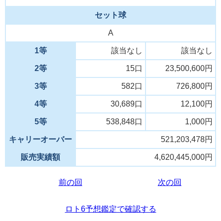
セット球
A
1等
該当なし
該当なし
2等
15口
23,500,600円
3等
582口
726,800円
4等
30,689口
12,100円
5等
538,848口
1,000円
キャリーオーバー
521,203,478円
販売実績額
4,620,445,000円
前の回
次の回
ロト6予想鑑定で確認する