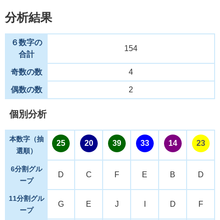
分析結果
６数字の
154
合計
奇数の数
4
偶数の数
2
個別分析
本数字（抽
25
20
39
33
14
23
選順）
6分割グル
D
C
F
E
B
D
ープ
11分割グル
G
E
J
I
D
F
ープ