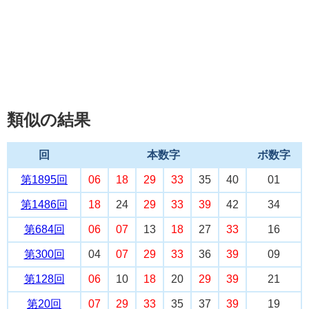
類似の結果
回
本数字
ボ数字
第1895回
06
18
29
33
35
40
01
第1486回
18
24
29
33
39
42
34
第684回
06
07
13
18
27
33
16
第300回
04
07
29
33
36
39
09
第128回
06
10
18
20
29
39
21
第20回
07
29
33
35
37
39
19