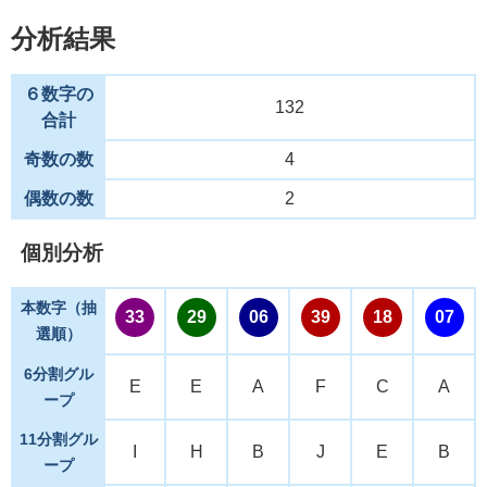
分析結果
６数字の
132
合計
奇数の数
4
偶数の数
2
個別分析
本数字（抽
33
29
06
39
18
07
選順）
6分割グル
E
E
A
F
C
A
ープ
11分割グル
I
H
B
J
E
B
ープ