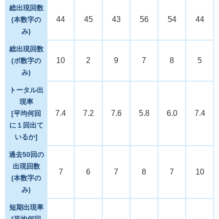
総出現回数
44
45
43
56
54
44
(本数字の
み)
総出現回数
10
2
9
7
8
5
(ボ数字の
み)
トータル出
現率
7.4
7.2
7.6
5.8
6.0
7.4
[平均何回
に１回出て
いるか]
過去50回の
出現回数
7
6
7
8
7
10
(本数字の
み)
短期出現率
[平均何回