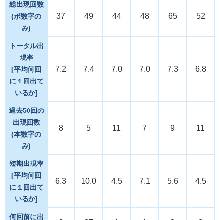
総出現回数
37
49
44
48
65
52
(ボ数字の
み)
トータル出
現率
7.2
7.4
7.0
7.0
7.3
6.8
[平均何回
に１回出て
いるか]
過去50回の
出現回数
8
5
11
7
9
11
(本数字の
み)
短期出現率
[平均何回
6.3
10.0
4.5
7.1
5.6
4.5
に１回出て
いるか]
何回前に出