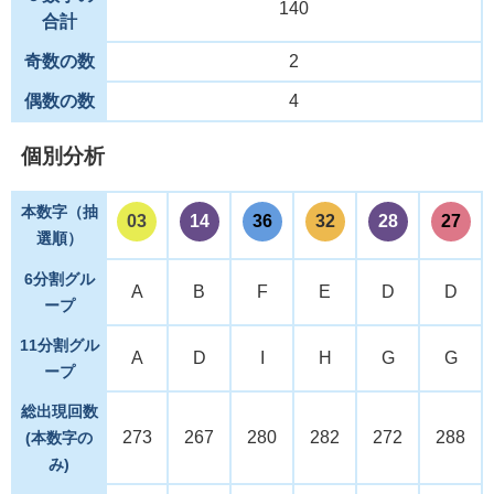
140
合計
奇数の数
2
偶数の数
4
個別分析
本数字（抽
03
14
36
32
28
27
選順）
6分割グル
A
B
F
E
D
D
ープ
11分割グル
A
D
I
H
G
G
ープ
総出現回数
273
267
280
282
272
288
(本数字の
み)