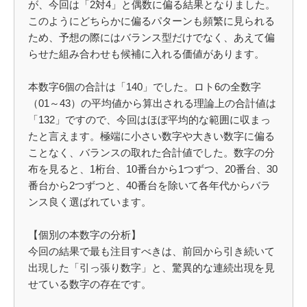
が、今回は「2対4」と偶数に偏る結果となりました。
このようにどちらかに偏るパターンも頻繁に見られる
ため、予想の際にはバランス型だけでなく、あえて偏
らせた組み合わせも候補に入れる価値があります。
本数字6個の合計は「140」でした。ロト6の全数字
（01～43）の平均値から算出される理論上の合計値は
「132」ですので、今回はほぼ平均的な範囲に収まっ
たと言えます。極端に小さい数字や大きい数字に偏る
ことなく、バランスの取れた合計値でした。数字の分
布を見ると、1桁台、10番台から1つずつ、20番台、30
番台から2つずつと、40番台を除いて各年代からバラ
ンス良く選ばれています。
【個別の本数字の分析】
今回の結果で最も注目すべきは、前回から引き続いて
出現した「引っ張り数字」と、驚異的な連続出現を見
せている数字の存在です。