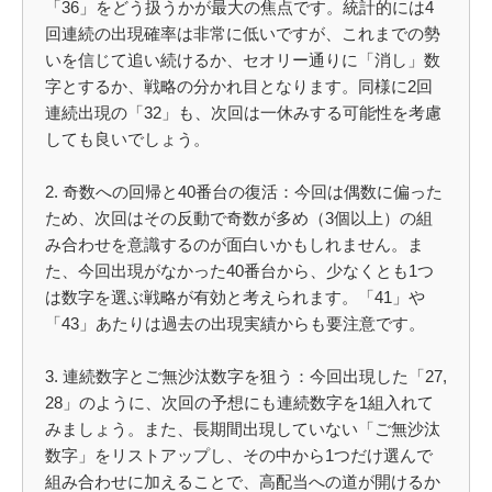
「36」をどう扱うかが最大の焦点です。統計的には4
回連続の出現確率は非常に低いですが、これまでの勢
いを信じて追い続けるか、セオリー通りに「消し」数
字とするか、戦略の分かれ目となります。同様に2回
連続出現の「32」も、次回は一休みする可能性を考慮
しても良いでしょう。
2. 奇数への回帰と40番台の復活：今回は偶数に偏った
ため、次回はその反動で奇数が多め（3個以上）の組
み合わせを意識するのが面白いかもしれません。ま
た、今回出現がなかった40番台から、少なくとも1つ
は数字を選ぶ戦略が有効と考えられます。「41」や
「43」あたりは過去の出現実績からも要注意です。
3. 連続数字とご無沙汰数字を狙う：今回出現した「27,
28」のように、次回の予想にも連続数字を1組入れて
みましょう。また、長期間出現していない「ご無沙汰
数字」をリストアップし、その中から1つだけ選んで
組み合わせに加えることで、高配当への道が開けるか