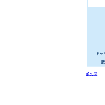
キャ
販
前の回