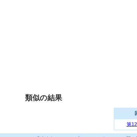
類似の結果
第12