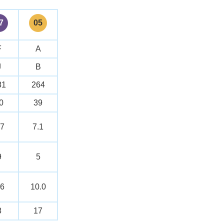
7
05
F
A
J
B
81
264
0
39
.7
7.1
9
5
.6
10.0
8
17