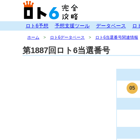
ロト6予想
予想支援ツール
データベース
ロ
ホーム
ロト6データベース
ロト6当選番号関連情報
第1887回ロト6当選番号
05