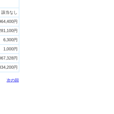
該当なし
964,400円
281,100円
6,300円
1,000円
067,328円
,834,200円
次の回