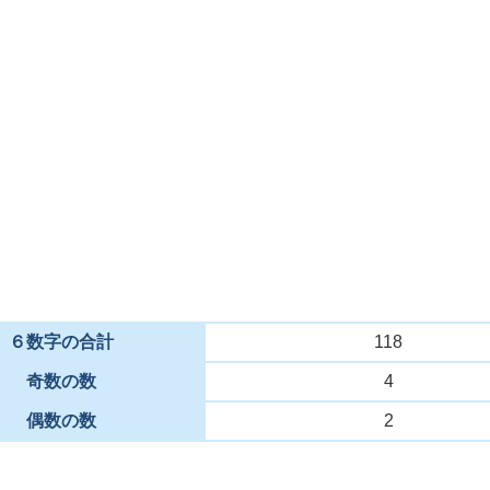
６数字の合計
118
奇数の数
4
偶数の数
2