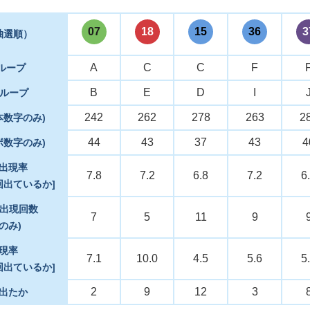
07
18
15
36
3
抽選順）
A
C
C
F
ループ
B
E
D
I
グループ
242
262
278
263
2
本数字のみ)
44
43
37
43
4
ボ数字のみ)
出現率
7.8
7.2
6.8
7.2
6
回出ているか]
の出現回数
7
5
11
9
のみ)
現率
7.1
10.0
4.5
5.6
5
回出ているか]
2
9
12
3
出たか