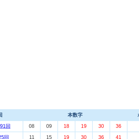
回
本数字
91回
08
09
18
19
30
36
25回
11
15
19
30
36
41