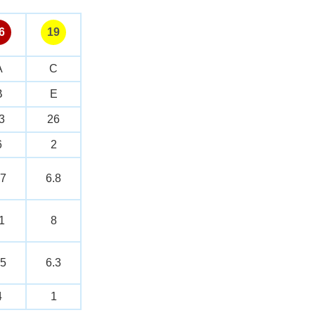
6
19
A
C
B
E
3
26
6
2
.7
6.8
1
8
.5
6.3
4
1