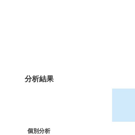
分析結果
個別分析