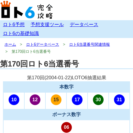
ロト6予想
予想支援ツール
データベース
ロト6の基礎知識
ホーム
ロト6データベース
ロト6当選番号関連情報
第170回ロト6当選番号
第170回ロト6当選番号
第170回(
2004-01-22
)LOTO6抽選結果
本数字
10
12
15
17
30
31
ボーナス数字
06