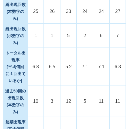
総出現回数
25
26
33
24
24
27
(本数字の
み)
総出現回数
1
1
5
2
6
7
(ボ数字の
み)
トータル出
現率
6.8
6.5
5.2
7.1
7.1
6.3
[平均何回
に１回出て
いるか]
過去50回の
出現回数
10
3
12
5
11
11
(本数字の
み)
短期出現率
[平均何回