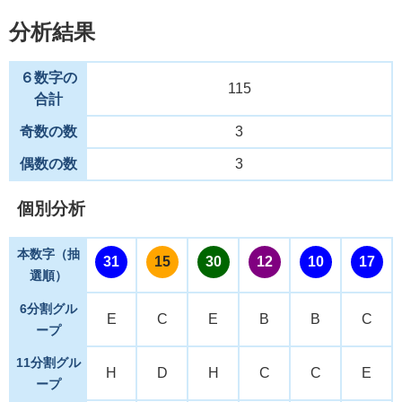
分析結果
６数字の
115
合計
奇数の数
3
偶数の数
3
個別分析
本数字（抽
31
15
30
12
10
17
選順）
6分割グル
E
C
E
B
B
C
ープ
11分割グル
H
D
H
C
C
E
ープ