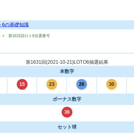
ト6の基礎知識
第1631回ロト6当選番号
第1631回(
2021-10-21
)LOTO6抽選結果
本数字
15
23
26
30
ボーナス数字
36
セット球