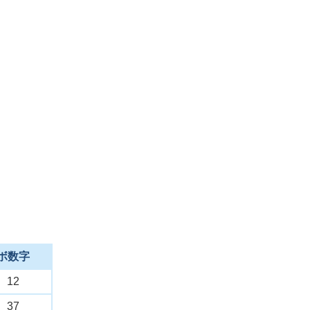
ボ数字
12
37