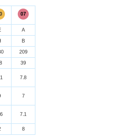
0
07
E
A
H
B
30
209
8
39
.1
7.8
9
7
.6
7.1
2
8