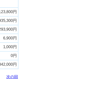
123,800円
935,300円
293,900円
6,900円
1,000円
0円
,842,000円
次の回