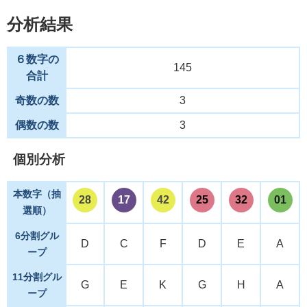
分析結果
６数字の
145
合計
奇数の数
3
偶数の数
3
個別分析
本数字（抽
28
17
42
25
32
01
選順）
6分割グル
D
C
F
D
E
A
ープ
11分割グル
G
E
K
G
H
A
ープ