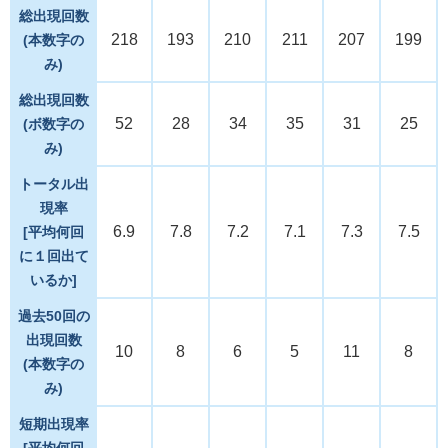
総出現回数
218
193
210
211
207
199
(本数字の
み)
総出現回数
52
28
34
35
31
25
(ボ数字の
み)
トータル出
現率
6.9
7.8
7.2
7.1
7.3
7.5
[平均何回
に１回出て
いるか]
過去50回の
出現回数
10
8
6
5
11
8
(本数字の
み)
短期出現率
[平均何回