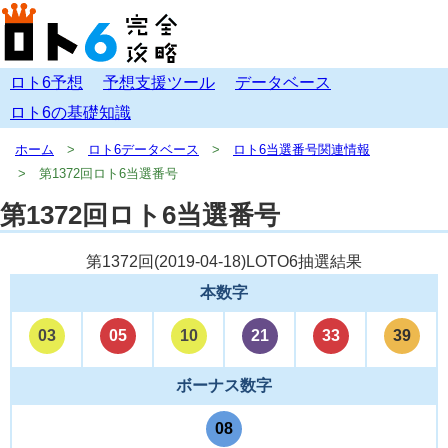
ロト6予想
予想支援ツール
データベース
ロト6の基礎知識
ホーム
ロト6データベース
ロト6当選番号関連情報
第1372回ロト6当選番号
第1372回ロト6当選番号
第1372回(
2019-04-18
)LOTO6抽選結果
本数字
03
05
10
21
33
39
ボーナス数字
08