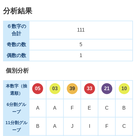
分析結果
６数字の
111
合計
奇数の数
5
偶数の数
1
個別分析
本数字（抽
05
03
39
33
21
10
選順）
6分割グル
A
A
F
E
C
B
ープ
11分割グル
B
A
J
I
F
C
ープ