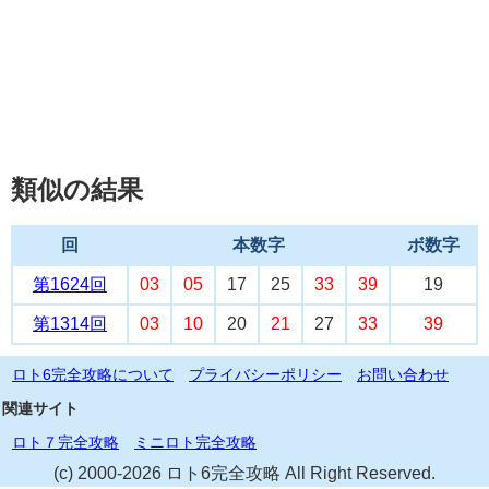
類似の結果
回
本数字
ボ数字
第1624回
03
05
17
25
33
39
19
第1314回
03
10
20
21
27
33
39
ロト6完全攻略について
プライバシーポリシー
お問い合わせ
関連サイト
ロト７完全攻略
ミニロト完全攻略
(c) 2000-2026 ロト6完全攻略 All Right Reserved.