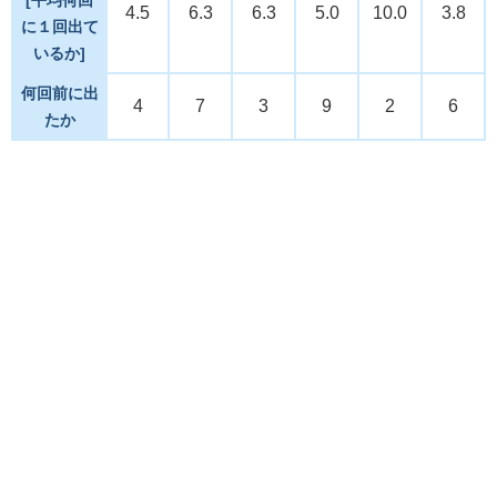
4.5
6.3
6.3
5.0
10.0
3.8
に１回出て
いるか]
何回前に出
4
7
3
9
2
6
たか