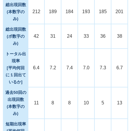
総出現回数
212
189
184
193
185
201
(本数字の
み)
総出現回数
42
31
24
33
36
38
(ボ数字の
み)
トータル出
現率
6.4
7.2
7.4
7.0
7.3
6.7
[平均何回
に１回出て
いるか]
過去50回の
出現回数
11
8
8
10
5
13
(本数字の
み)
短期出現率
[平均何回