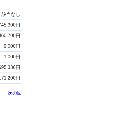
該当なし
745,300円
460,700円
9,000円
1,000円
695,336円
,171,200円
次の回