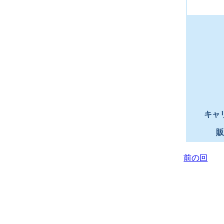
キャ
販
前の回