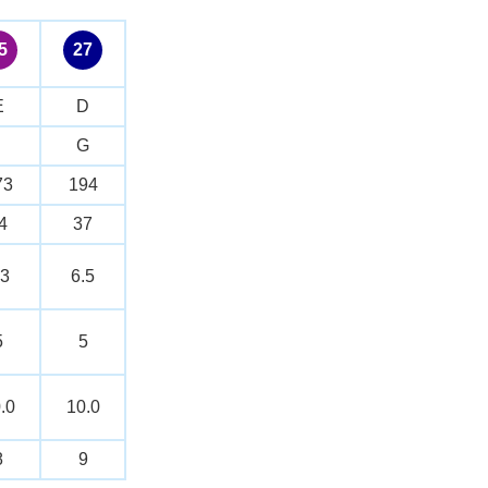
5
27
E
D
G
73
194
4
37
.3
6.5
5
5
.0
10.0
8
9