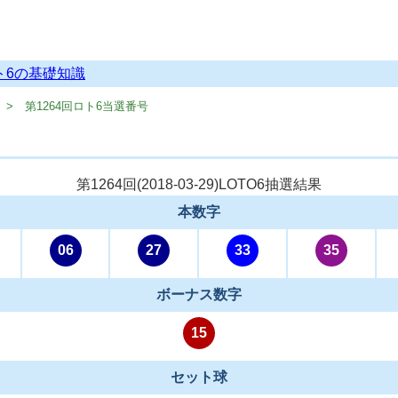
ト6の基礎知識
第1264回ロト6当選番号
第1264回(
2018-03-29
)LOTO6抽選結果
本数字
06
27
33
35
ボーナス数字
15
セット球