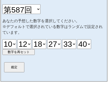
あなたの予想した数字を選択してください。
※デフォルトで選択されている数字はランダムで設定され
ています。