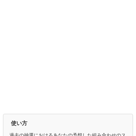
使い方
過去の抽選におけるあなたの予想した組み合わせのス