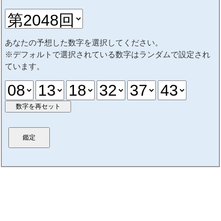
あなたの予想した数字を選択してください。
※デフォルトで選択されている数字はランダムで設定され
ています。