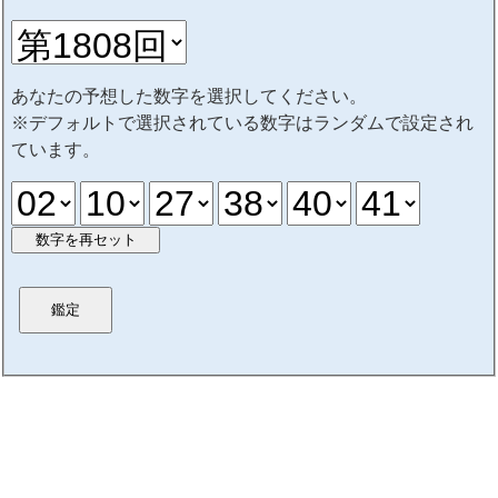
あなたの予想した数字を選択してください。
※デフォルトで選択されている数字はランダムで設定され
ています。