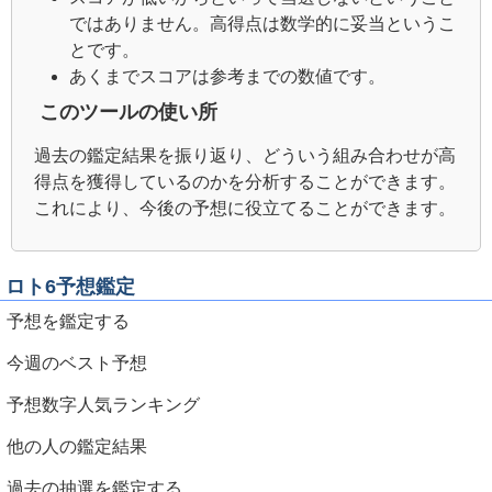
ではありません。高得点は数学的に妥当というこ
とです。
あくまでスコアは参考までの数値です。
このツールの使い所
過去の鑑定結果を振り返り、どういう組み合わせが高
得点を獲得しているのかを分析することができます。
これにより、今後の予想に役立てることができます。
ロト6予想鑑定
予想を鑑定する
今週のベスト予想
予想数字人気ランキング
他の人の鑑定結果
過去の抽選を鑑定する