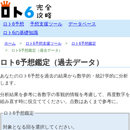
ロト6予想
予想支援ツール
データベース
ロト6の基礎知識
ホーム
ロト6予想支援ツール
ロト6予想鑑定
ロト6予想鑑定（過去データ）
ロト6予想鑑定（過去データ）
あなたのロト6予想を過去の結果から数学的・統計学的に分析
します。
分析結果を参考に各数字の客観的情報を考慮して、再度数字を
組み直す時に役立ててください。点数はあくまで参考に。
ロト6予想鑑定
対象となる回を選択してください。