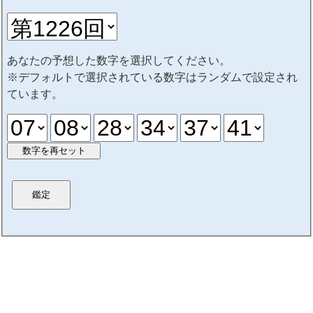
あなたの予想した数字を選択してください。
※デフォルトで選択されている数字はランダムで設定され
ています。