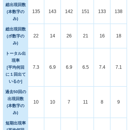
総出現回数
135
143
142
151
133
138
(本数字の
み)
総出現回数
22
14
26
21
16
18
(ボ数字の
み)
トータル出
現率
7.3
6.9
6.9
6.5
7.4
7.1
[平均何回
に１回出て
いるか]
過去50回の
出現回数
10
10
7
11
8
9
(本数字の
み)
短期出現率
[平均何回