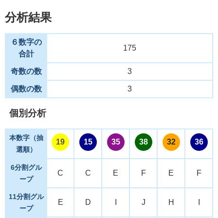
分析結果
６数字の
175
合計
奇数の数
3
偶数の数
3
個別分析
本数字（抽
19
15
35
38
32
36
選順）
6分割グル
C
C
E
F
E
F
ープ
11分割グル
E
D
I
J
H
I
ープ