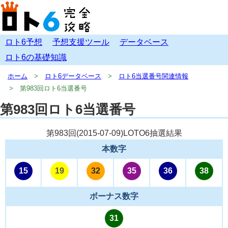
ロト6予想
予想支援ツール
データベース
ロト6の基礎知識
ホーム
ロト6データベース
ロト6当選番号関連情報
第983回ロト6当選番号
第983回ロト6当選番号
第983回(
2015-07-09
)LOTO6抽選結果
本数字
15
19
32
35
36
38
ボーナス数字
31