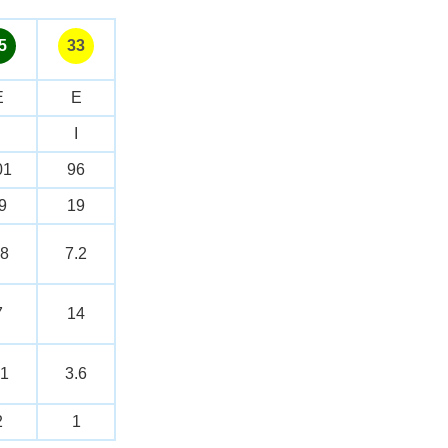
5
33
E
E
I
01
96
9
19
.8
7.2
7
14
.1
3.6
2
1