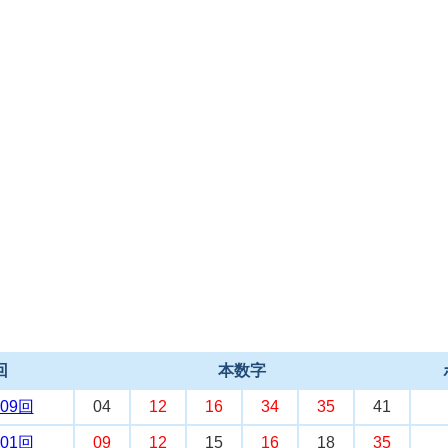
回
本数字
09回
04
12
16
34
35
41
01回
09
12
15
16
18
35