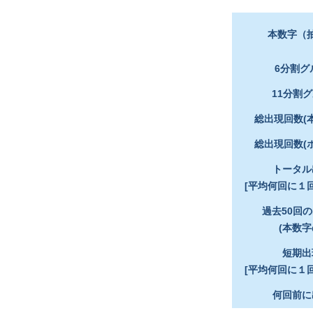
本数字（
6分割グ
11分割
総出現回数(
総出現回数(
トータル
[平均何回に１
過去50回
(本数字
短期出
[平均何回に１
何回前に