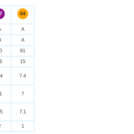
7
04
A
A
B
A
0
91
6
15
.4
7.4
1
7
.5
7.1
2
1