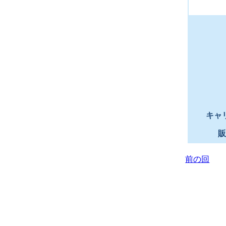
キャ
販
前の回