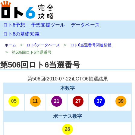
ロト6予想
予想支援ツール
データベース
ロト6の基礎知識
ホーム
ロト6データベース
ロト6当選番号関連情報
第506回ロト6当選番号
第506回ロト6当選番号
第506回(
2010-07-22
)LOTO6抽選結果
本数字
05
11
21
27
37
39
ボーナス数字
26