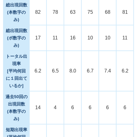
総出現回数
82
78
63
75
68
81
(本数字の
み)
総出現回数
17
11
16
10
10
11
(ボ数字の
み)
トータル出
現率
6.2
6.5
8.0
6.7
7.4
6.2
[平均何回
に１回出て
いるか]
過去50回の
出現回数
14
4
6
6
6
6
(本数字の
み)
短期出現率
[平均何回