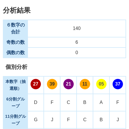
分析結果
６数字の
140
合計
奇数の数
6
偶数の数
0
個別分析
本数字（抽
27
39
21
11
05
37
選順）
6分割グル
D
F
C
B
A
F
ープ
11分割グル
G
J
F
C
B
J
ープ