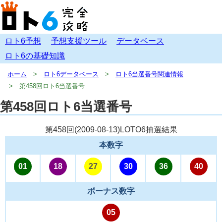
ロト6予想
予想支援ツール
データベース
ロト6の基礎知識
ホーム
ロト6データベース
ロト6当選番号関連情報
第458回ロト6当選番号
第458回ロト6当選番号
第458回(
2009-08-13
)LOTO6抽選結果
本数字
01
18
27
30
36
40
ボーナス数字
05