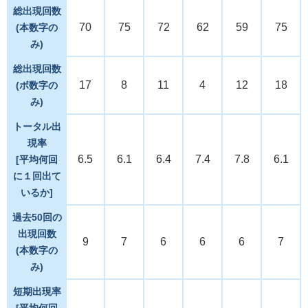
総出現回数
70
75
72
62
59
75
(本数字の
み)
総出現回数
17
8
11
4
12
18
(ボ数字の
み)
トータル出
現率
6.5
6.1
6.4
7.4
7.8
6.1
[平均何回
に１回出て
いるか]
過去50回の
出現回数
9
7
6
6
6
7
(本数字の
み)
短期出現率
[平均何回