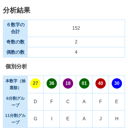
分析結果
６数字の
152
合計
奇数の数
2
偶数の数
4
個別分析
本数字（抽
27
36
18
01
40
30
選順）
6分割グル
D
F
C
A
F
E
ープ
11分割グル
G
I
E
A
J
H
ープ