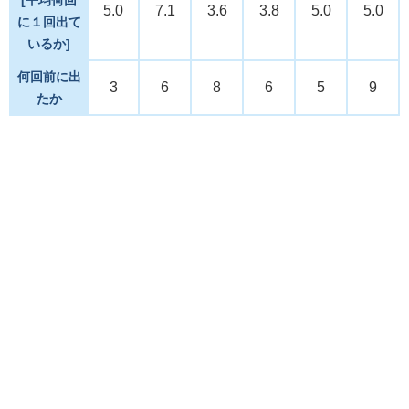
5.0
7.1
3.6
3.8
5.0
5.0
に１回出て
いるか]
何回前に出
3
6
8
6
5
9
たか