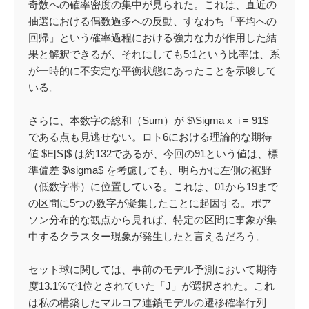
奇数への確率密度の集中が見られた。これは、直近の
抽選における偶数過多への反動、すなわち「平均への
回帰」という確率過程における強力な力が作用した結
果と解釈できるが、それにしても5:1という比率は、系
が一時的に不安定な平衡状態にあったことを示唆して
いる。
さらに、本数字の総和（Sum）が $\Sigma x_i = 91$
である点も見逃せない。ロト6における理論的な期待
値 $E[S]$ は約132であるが、今回の91という値は、標
準偏差 $\sigma$ を考慮しても、明らかに左側の裾野
（低数字帯）に位置している。これは、01から19まで
の区間に5つの数字が凝集したことに起因する。ポア
ソン分布的な観点から見れば、特定の区間に事象が集
中するクラスター現象が発生したと言えるだろう。
セット球に関しては、事前のモデル予測において期待
度13.1%で1位とされていた「J」が選択された。これ
は私の構築したマルコフ連鎖モデルの遷移確率行列