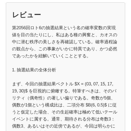
レビュー
第2056回ロト6の抽選結果という名の確率変数の実現
値を目の当たりにし、私はある種の興奮と、カオスの
中に潜む秩序の美しさを再確認している。確率過程論
の観点から、この事象がいかに特異であり、かつ必然
であったかを紐解いていくこととする。
1. 抽選結果の全体分析
まず、今回の抽選結果ベクトル $X = (03, 07, 15, 17,
19, 30)$ を巨視的に俯瞰する。特筆すべきは、そのパ
リティ（偶奇性）の著しい偏りである。奇数が5個、
偶数が1個という構成比は、二項分布 $B(6, 0.5)$ に従
うと仮定した場合、その生起確率は極めて低いテール
イベントに属する。通常、期待される分布は奇数3：
偶数3、あるいはその近傍であるが、今回は明らかに