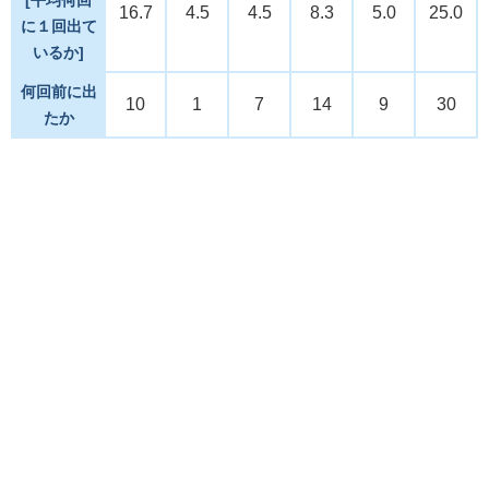
16.7
4.5
4.5
8.3
5.0
25.0
に１回出て
いるか]
何回前に出
10
1
7
14
9
30
たか