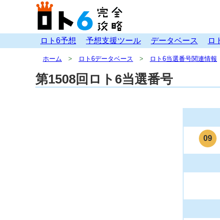
ロト6予想
予想支援ツール
データベース
ロ
ホーム
ロト6データベース
ロト6当選番号関連情報
第1508回ロト6当選番号
09