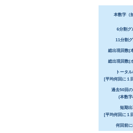
本数字（
6分割グ
11分割
総出現回数(
総出現回数(
トータル
[平均何回に１
過去50回
(本数字
短期出
[平均何回に１
何回前に