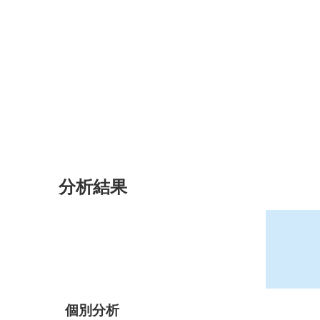
分析結果
個別分析