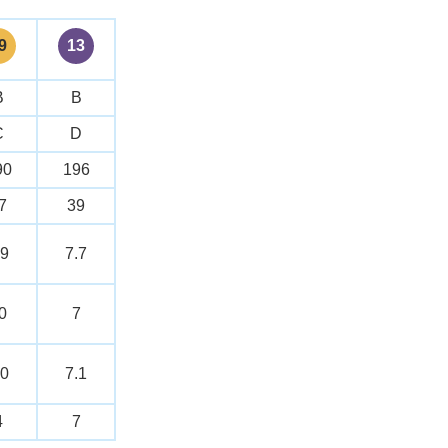
9
13
B
B
C
D
90
196
7
39
.9
7.7
0
7
.0
7.1
4
7