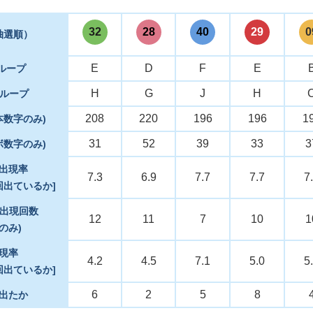
32
28
40
29
0
抽選順）
E
D
F
E
ループ
H
G
J
H
グループ
208
220
196
196
1
本数字のみ)
31
52
39
33
3
ボ数字のみ)
出現率
7.3
6.9
7.7
7.7
7
回出ているか]
の出現回数
12
11
7
10
1
のみ)
現率
4.2
4.5
7.1
5.0
5
回出ているか]
6
2
5
8
出たか