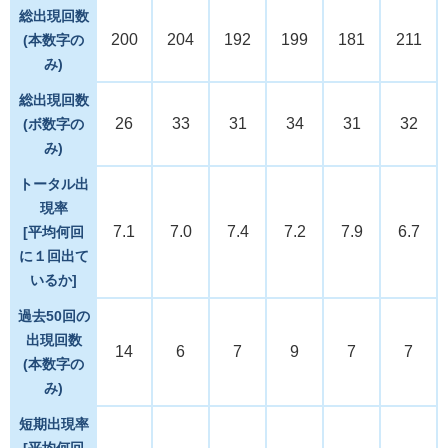
総出現回数
200
204
192
199
181
211
(本数字の
み)
総出現回数
26
33
31
34
31
32
(ボ数字の
み)
トータル出
現率
7.1
7.0
7.4
7.2
7.9
6.7
[平均何回
に１回出て
いるか]
過去50回の
出現回数
14
6
7
9
7
7
(本数字の
み)
短期出現率
[平均何回