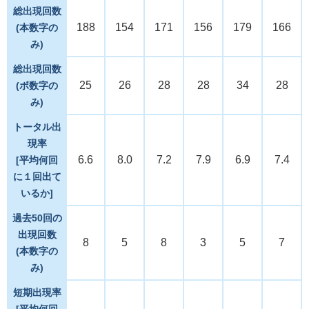
総出現回数
188
154
171
156
179
166
(本数字の
み)
総出現回数
25
26
28
28
34
28
(ボ数字の
み)
トータル出
現率
6.6
8.0
7.2
7.9
6.9
7.4
[平均何回
に１回出て
いるか]
過去50回の
出現回数
8
5
8
3
5
7
(本数字の
み)
短期出現率
[平均何回