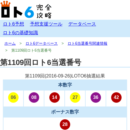
ロト6予想
予想支援ツール
データベース
ロト6の基礎知識
ホーム
ロト6データベース
ロト6当選番号関連情報
第1109回ロト6当選番号
第1109回ロト6当選番号
第1109回(
2016-09-26
)LOTO6抽選結果
本数字
06
08
14
27
36
42
ボーナス数字
28